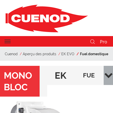
Pro
Cuenod
Aperçu des produits
EK EVO
Fuel domestique
MONO
EK
FUE
BLOC
EV
L
O
DO
MES