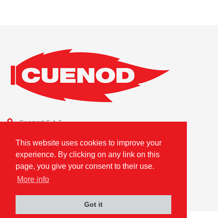
Cuenod S.A.S.
Combustion Technologies Division
This website uses cookies to improve your
Ariston Group
experience. By clicking on any link on this
FR80796180420
page, you give your consent to their use.
More info
Got it