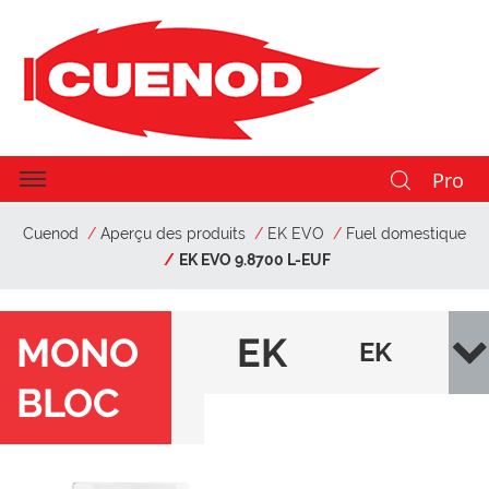
Pro
Cuenod
Aperçu des produits
EK EVO
Fuel domestique
EK EVO 9.8700 L-EUF
MONO
EK
EK
BLOC
EV
EVO
O
9.87