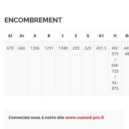
ENCOMBREMENT
Al
Ar
A
B
C
E
G
G1
H
Ø
670
666
1336
1291
1348
293
320
431.5
KN:
44
575
4
/
KM:
725
/
KL:
875
Connectez-vous à notre site
www.cuenod-pro.fr