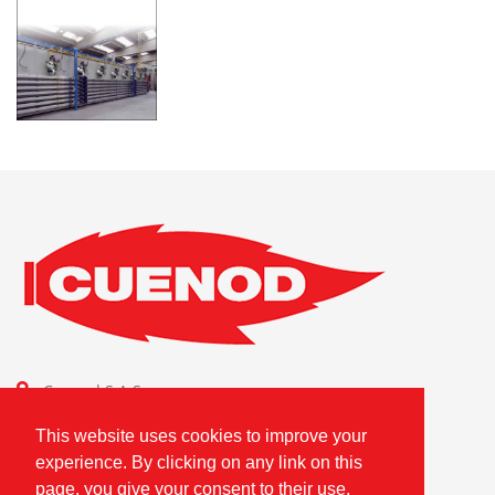
Cuenod S.A.S.
Combustion Technologies Division
This website uses cookies to improve your
Ariston Group
experience. By clicking on any link on this
FR80796180420
page, you give your consent to their use.