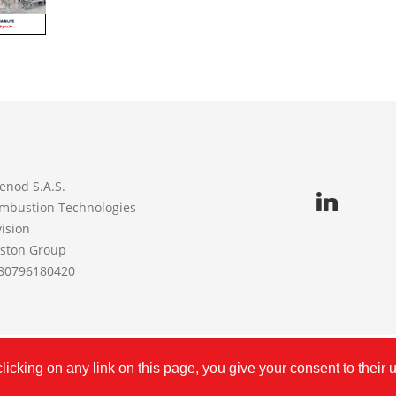
enod S.A.S.
mbustion Technologies
vision
iston Group
80796180420
©
CUENOD
2026 | FR80796180420 | Created with
by
Procne
icking on any link on this page, you give your consent to their 