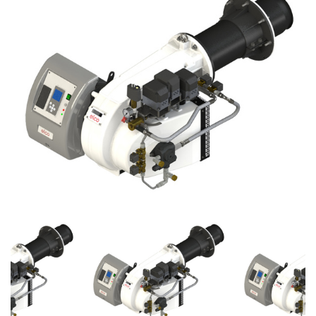
0 L-
EOT