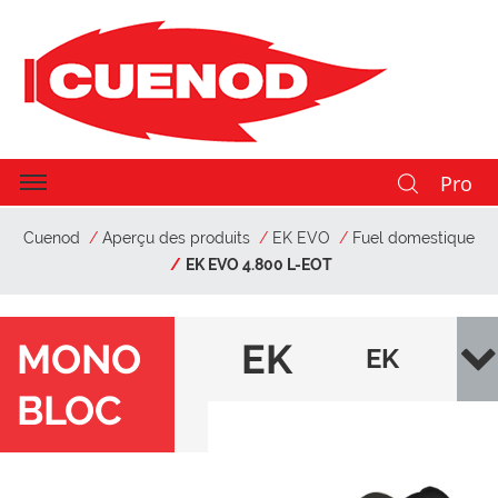
Pro
Cuenod
Aperçu des produits
EK EVO
Fuel domestique
EK EVO 4.800 L-EOT
MONO
EK
EK
BLOC
EV
EVO
O
4.80