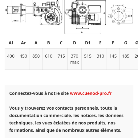
Al
Ar
A
B
C
D
D1
E
F
G
400
450
850
610
715
370
515
310
145
185
2
max
Connectez-vous à notre site
www.cuenod-pro.fr
Vous y trouverez vos contacts personnels, toute la
documentation commerciale, les notices, les données
techniques, les vues éclatées de nos produits, nos
formations, ainsi que de nombreux autres éléments.