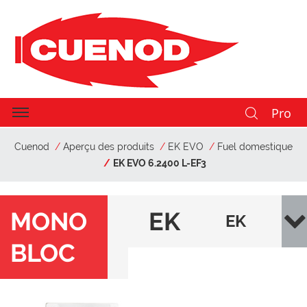
Pro
Cuenod
Aperçu des produits
EK EVO
Fuel domestique
EK EVO 6.2400 L-EF3
MONO
EK
EK
BLOC
EV
EVO
O
6.24