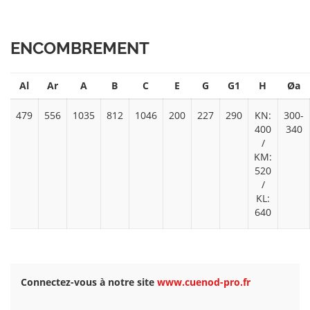
ENCOMBREMENT
Al
Ar
A
B
C
E
G
G1
H
Øa
479
556
1035
812
1046
200
227
290
KN:
300-
400
340
/
KM:
520
/
KL:
640
Connectez-vous à notre site
www.cuenod-pro.fr