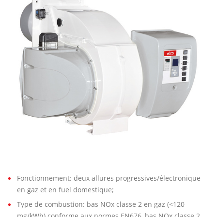
00
GL-
E
Fonctionnement: deux allures progressives/électronique
en gaz et en fuel domestique;
Type de combustion: bas NOx classe 2 en gaz (<120
mg/kWh) conforme aux normes EN676, bas NOx classe 2