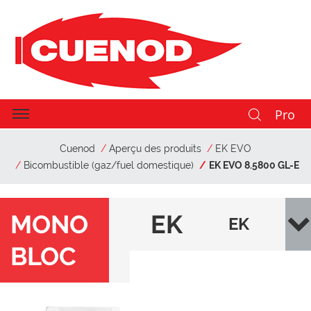
Pro
Cuenod
Aperçu des produits
EK EVO
Bicombustible (gaz/fuel domestique)
EK EVO 8.5800 GL-E
MONO
EK
EK
BLOC
EV
EVO
O
8.58