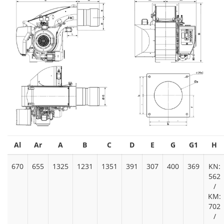
Al
Ar
A
B
C
D
E
G
G1
H
670
655
1325
1231
1351
391
307
400
369
KN:
562
/
KM:
702
/