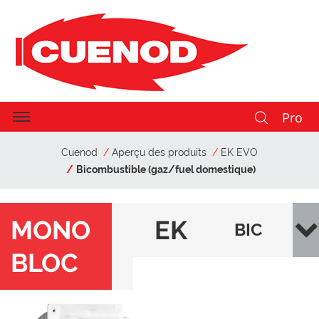
Pro
Cuenod
Aperçu des produits
EK EVO
Bicombustible (gaz/fuel domestique)
MONO
EK
BIC
BLOC
EV
OM
O
BUS