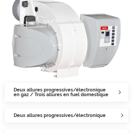
TIBL
E
(GA
Z/F
UEL
DO
MES
Deux allures progressives/électronique
en gaz / Trois allures en fuel domestique
TIQ
UE)
Deux allures progressives/électronique