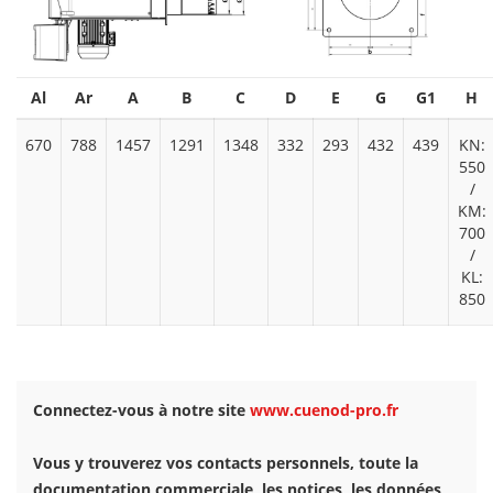
Al
Ar
A
B
C
D
E
G
G1
H
670
788
1457
1291
1348
332
293
432
439
KN:
550
/
KM:
700
/
KL:
850
Connectez-vous à notre site
www.cuenod-pro.fr
Vous y trouverez vos contacts personnels, toute la
documentation commerciale, les notices, les données