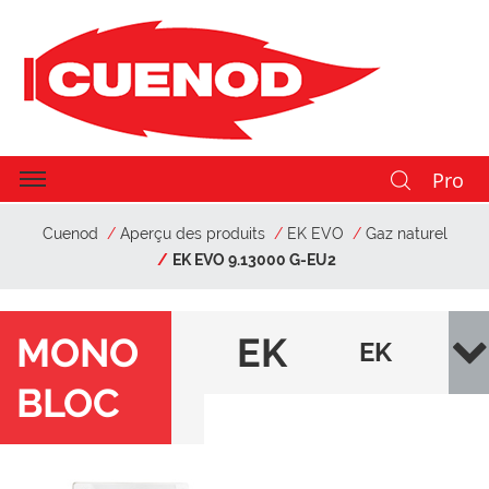
Pro
Cuenod
Aperçu des produits
EK EVO
Gaz naturel
EK EVO 9.13000 G-EU2
MONO
EK
EK
BLOC
EV
EVO
O
9.13