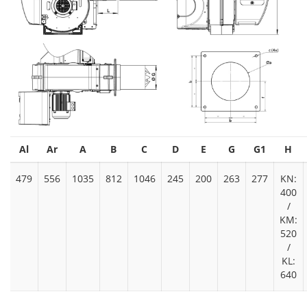
Al
Ar
A
B
C
D
E
G
G1
H
479
556
1035
812
1046
245
200
263
277
KN:
400
/
KM:
520
/
KL:
640