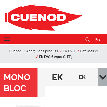
Pro
Cuenod
Aperçu des produits
EK EVO
Gaz naturel
EK EVO 6.2900 G-EF3
MONO
EK
EK
BLOC
EV
EVO
O
6.29