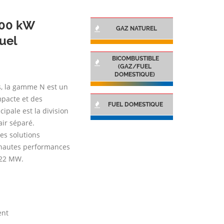
000 kW
GAZ NATUREL
uel
BICOMBUSTIBLE
(GAZ/FUEL
DOMESTIQUE)
s, la gamme N est un
mpacte et des
FUEL DOMESTIQUE
ipale est la division
air séparé.
es solutions
 hautes performances
 22 MW.
ent