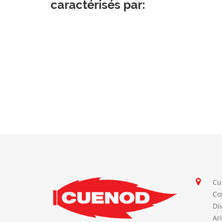
caractérisés par:
Cu
Co
Di
Ar