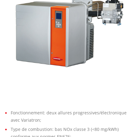
VI
7/8
E
A
W
Fonctionnement: deux allures progressives/électronique
avec Variatron;
Type de combustion: bas NOx classe 3 (<80 mg/kWh)
conforme aux normes EN676;