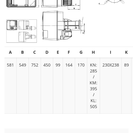
A
B
C
D
E
F
G
H
I
K
581
549
752
450
99
164
170
KN:
230X238
89
285
/
KM:
395
/
KL:
505