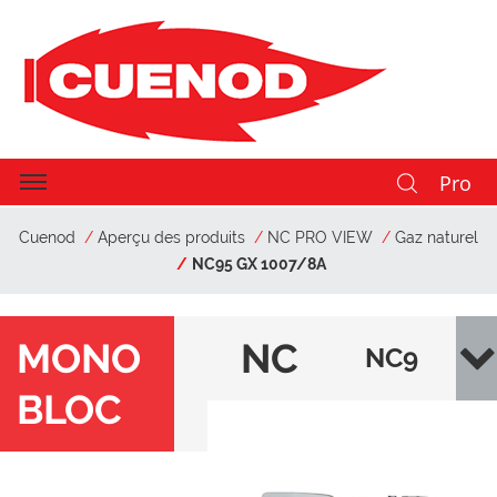
Pro
Cuenod
Aperçu des produits
NC PRO VIEW
Gaz naturel
NC95 GX 1007/8A
MONO
NC
NC9
BLOC
PR
5 GX
O
100