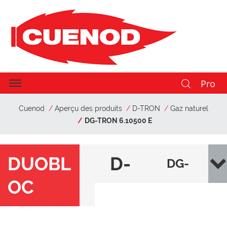
Pro
Cuenod
Aperçu des produits
D-TRON
Gaz naturel
DG-TRON 6.10500 E
DUOBL
D-
DG-
OC
TR
TRO
O
N