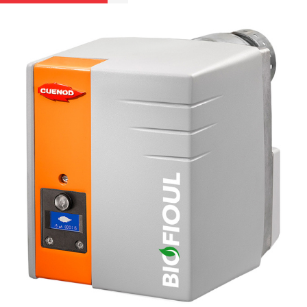
VI
BIO
E
W