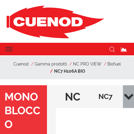
Cuenod
Gamma prodotti
NC PRO VIEW
Biofuel
NC7 H106A BIO
MONO
NC
NC7
BLOCC
PR
H10
O
O
6A