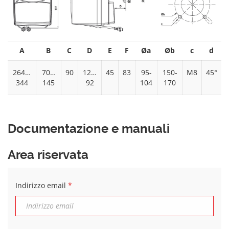
A
B
C
D
E
F
Øa
Øb
c
d
264…
70…
90
12…
45
83
95-
150-
M8
45°
344
145
92
104
170
Documentazione e manuali
Area riservata
Indirizzo email
*