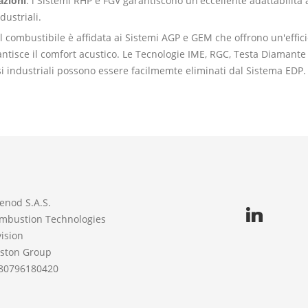
azioni
: i Sistemi RHP e FGV garantiscono un'eccellente adattabilità a
dustriali.
del combustibile è affidata ai Sistemi AGP e GEM che offrono un'effic
ntisce il comfort acustico. Le Tecnologie IME, RGC, Testa Diamante
osi industriali possono essere facilmemte eliminati dal Sistema EDP.
enod S.A.S.
mbustion Technologies
vision
iston Group
80796180420