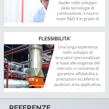
leader nello sviluppo
delle tecnologie di
combustione. Il nostro
team R&D è in grado di
trovare soluzioni
tecnologiche e risolvere
anche le richieste più
FLESSIBILITA'
complesse.
Una lunga esperienza
nello sviluppo di
bruciatori personalizzati
in base alle esigenze del
mercato ci consente di
garantire affidabilità e
prestazioni eccellenti in
qualsiasi area applicativa,
anche la più critica in
termini di requisiti
tecnici.
REFERENZE