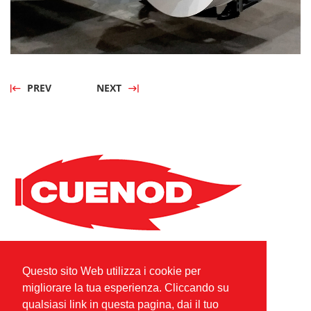
PREV
NEXT
Cuenod S.A.S.
Questo sito Web utilizza i cookie per
Combustion Technologies Division
migliorare la tua esperienza. Cliccando su
Ariston Group
qualsiasi link in questa pagina, dai il tuo
FR80796180420