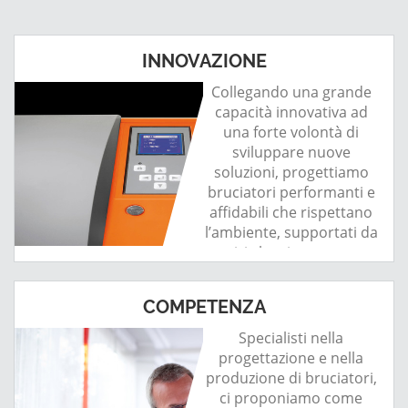
INNOVAZIONE
Collegando una grande
capacità innovativa ad
una forte volontà di
sviluppare nuove
soluzioni, progettiamo
bruciatori performanti e
affidabili che rispettano
l’ambiente, supportati da
servizi che ci permettono
di stabilire una relazione
duratura con i clienti.
COMPETENZA
Specialisti nella
progettazione e nella
produzione di bruciatori,
ci proponiamo come