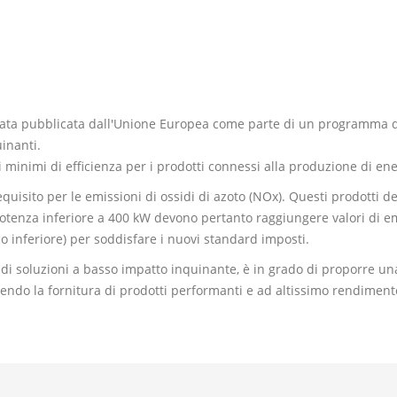
stata pubblicata dall'Unione Europea come parte di un programma di 
uinanti.
i minimi di efficienza per i prodotti connessi alla produzione di ener
equisito per le emissioni di ossidi di azoto (NOx). Questi prodotti
a potenza inferiore a 400 kW devono pertanto raggiungere valori di 
co inferiore) per soddisfare i nuovi standard imposti.
di soluzioni a basso impatto inquinante, è in grado di proporre 
antendo la fornitura di prodotti performanti e ad altissimo rendiment